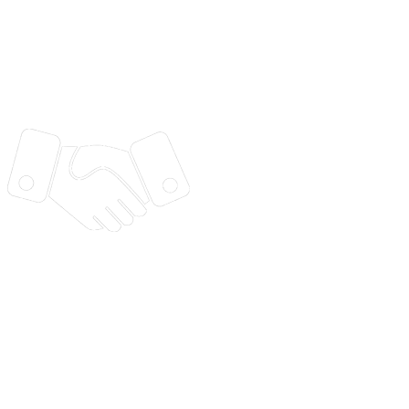
support@vtorium.ru
Партнерская программа
Программное обеспечение Вториум включено в
единый реестр российского ПО
Оферта
Политика обработки персональных данных