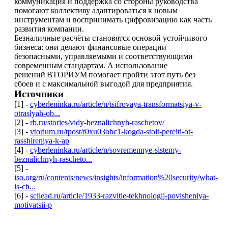
коммуникация и поддержка со стороны руководства
помогают коллективу адаптироваться к новым
инструментам и воспринимать цифровизацию как часть
развития компании.
Безналичные расчёты становятся основой устойчивого
бизнеса: они делают финансовые операции
безопасными, управляемыми и соответствующими
современным стандартам. А использование
решений ВТОРИУМ помогает пройти этот путь без
сбоев и с максимальной выгодой для предприятия.
Источники
[1] -
cyberleninka.ru/article/n/tsifrovaya-transformatsiya-v-
otraslyah-ob...
[2] -
rb.ru/stories/vidy-beznalichnyh-raschetov/
[3] -
vtorium.ru/tpost/t0xu03obc1-kogda-stoit-pereiti-ot-
rasshireniya-k-ap
[4] -
cyberleninka.ru/article/n/sovremennye-sistemy-
beznalichnyh-rascheto...
[5] -
iso.org/ru/contents/news/insights/information%20security/what-
is-ch...
[6] -
scilead.ru/article/1933-razvitie-tekhnologij-povisheniya-
motivatsii-p