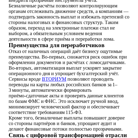
внедрить прозрачные инструменты учёта.
Безналичные расчёты позволяют контролирующим
органам отслеживать движение средств, а компаниям —
подтвердить законность выплат и избежать претензий со
стороны налоговых и финансовых структур. Таким
образом, переход на электронные платежи стал не
выбором, а обязательным условием ведения
деятельности в сфере приёма и переработки лома.
Преимущества для переработчиков
Отказ от наличных операций даёт бизнесу ощутимые
преимущества. Во‑первых, снижается риск ошибок при
оформлении документов и расчётах с ломосдатчиками.
Во‑вторых, автоматизация выплат ускоряет закрытие
операционного дня и упрощает бухгалтерский учёт.
Сервисы вроде
ВТОРИУМ
позволяют проводить
переводы на карты любых российских банков за 1–
3 минуты, автоматически формировать
приёмо‑сдаточные акты и проверять данные клиентов
по базам ФМС и ФНС. Это исключает ручной ввод,
минимизирует человеческий фактор и обеспечивает
соответствие требованиям 115‑ФЗ.
Кроме того, безналичные выплаты повышают доверие
со стороны партнёров и банков, упрощают аудит и
делают финансовые потоки полностью прозрачными.
Связь с цифровой трансформацией отрасли