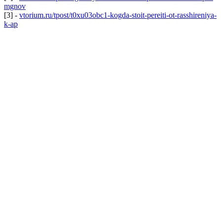
mgnov
[3] -
vtorium.ru/tpost/t0xu03obc1-kogda-stoit-pereiti-ot-rasshireniya-
k-ap