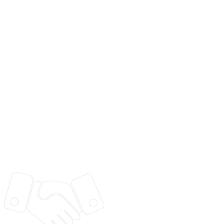
support@vtorium.ru
Партнерская программа
Программное обеспечение Вториум включено в
единый реестр российского ПО
Оферта