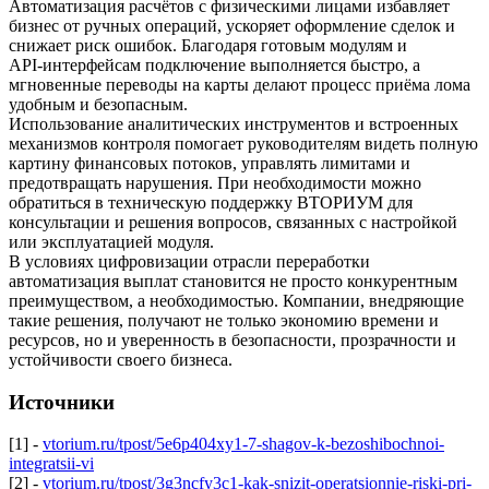
Автоматизация расчётов с физическими лицами избавляет
бизнес от ручных операций, ускоряет оформление сделок и
снижает риск ошибок. Благодаря готовым модулям и
API‑интерфейсам подключение выполняется быстро, а
мгновенные переводы на карты делают процесс приёма лома
удобным и безопасным.
Использование аналитических инструментов и встроенных
механизмов контроля помогает руководителям видеть полную
картину финансовых потоков, управлять лимитами и
предотвращать нарушения. При необходимости можно
обратиться в техническую поддержку ВТОРИУМ для
консультации и решения вопросов, связанных с настройкой
или эксплуатацией модуля.
В условиях цифровизации отрасли переработки
автоматизация выплат становится не просто конкурентным
преимуществом, а необходимостью. Компании, внедряющие
такие решения, получают не только экономию времени и
ресурсов, но и уверенность в безопасности, прозрачности и
устойчивости своего бизнеса.
Источники
[1] -
vtorium.ru/tpost/5e6p404xy1-7-shagov-k-bezoshibochnoi-
integratsii-vi
[2] -
vtorium.ru/tpost/3g3ncfy3c1-kak-snizit-operatsionnie-riski-pri-