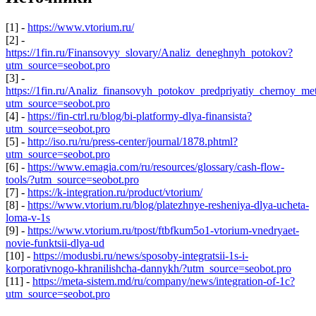
[1] -
https://www.vtorium.ru/
[2] -
https://1fin.ru/Finansovyy_slovary/Analiz_deneghnyh_potokov?
utm_source=seobot.pro
[3] -
https://1fin.ru/Analiz_finansovyh_potokov_predpriyatiy_chernoy_met
utm_source=seobot.pro
[4] -
https://fin-ctrl.ru/blog/bi-platformy-dlya-finansista?
utm_source=seobot.pro
[5] -
http://iso.ru/ru/press-center/journal/1878.phtml?
utm_source=seobot.pro
[6] -
https://www.emagia.com/ru/resources/glossary/cash-flow-
tools/?utm_source=seobot.pro
[7] -
https://k-integration.ru/product/vtorium/
[8] -
https://www.vtorium.ru/blog/platezhnye-resheniya-dlya-ucheta-
loma-v-1s
[9] -
https://www.vtorium.ru/tpost/ftbfkum5o1-vtorium-vnedryaet-
novie-funktsii-dlya-ud
[10] -
https://modusbi.ru/news/sposoby-integratsii-1s-i-
korporativnogo-khranilishcha-dannykh/?utm_source=seobot.pro
[11] -
https://meta-sistem.md/ru/company/news/integration-of-1c?
utm_source=seobot.pro