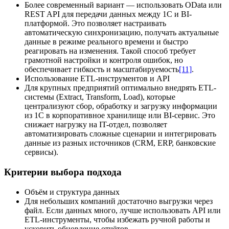
Более современный вариант — использовать OData или
REST API для передачи данных между 1С и BI-
платформой. Это позволяет настраивать
автоматическую синхронизацию, получать актуальные
данные в режиме реального времени и быстро
реагировать на изменения. Такой способ требует
грамотной настройки и контроля ошибок, но
обеспечивает гибкость и масштабируемость
[11]
.
Использование ETL-инструментов и API
Для крупных предприятий оптимально внедрять ETL-
системы (Extract, Transform, Load), которые
централизуют сбор, обработку и загрузку информации
из 1С в корпоративное хранилище или BI-сервис. Это
снижает нагрузку на IT-отдел, позволяет
автоматизировать сложные сценарии и интегрировать
данные из разных источников (CRM, ERP, банковские
сервисы).
Критерии выбора подхода
Объём и структура данных
Для небольших компаний достаточно выгрузки через
файл. Если данных много, лучше использовать API или
ETL-инструменты, чтобы избежать ручной работы и
ускорить обновление отчётов.