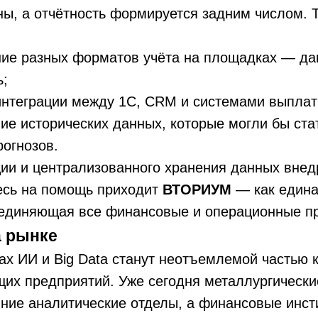
ы, а отчётность формируется задним числом. 
ние разных форматов учёта на площадках — да
ь;
интеграции между 1С, CRM и системами выплат
ие исторических данных, которые могли бы ста
рогнозов.
ции и централизованного хранения данных вне
есь на помощь приходит
ВТОРИУМ
— как един
единяющая все финансовые и операционные п
а рынке
ах ИИ и Big Data станут неотъемлемой частью 
их предприятий. Уже сегодня металлургически
ние аналитические отделы, а финансовые инст