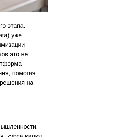
го этапа.
ata) уже
имизации
ов это не
атформа
ния, помогая
 решения на
мышленности.
в, курса валют,