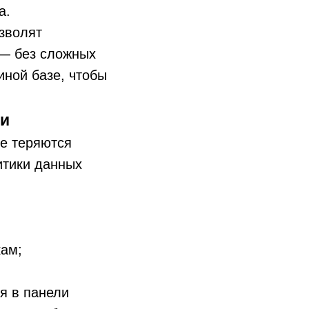
а.
зволят
 — без сложных
иной базе, чтобы
ки
де теряются
итики данных
кам;
я в панели