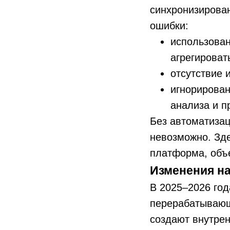
синхронизирован
ошибки:
использова
агрегироват
отсутствие 
игнорирован
анализа и п
Без автоматиза
невозможно. Зд
платформа, объ
Изменения н
В 2025–2026 год
перерабатывающ
создают внутрен