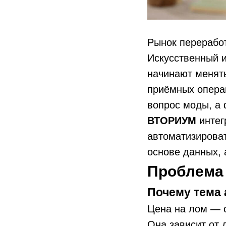
Рынок переработ
Искусственный и
начинают менять
приёмных операц
вопрос моды, а
ВТОРИУМ
интег
автоматизироват
основе данных, 
Проблема 
Почему тема 
Цена на лом — 
Она зависит от 