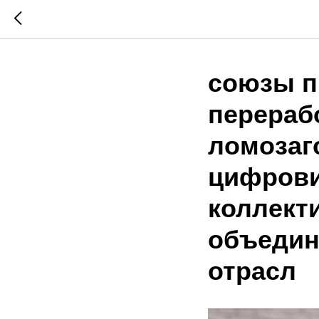
союзы п
перераб
ломозаг
цифрови
коллект
объедин
отрасл