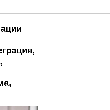
иации
еграция,
,
ма,