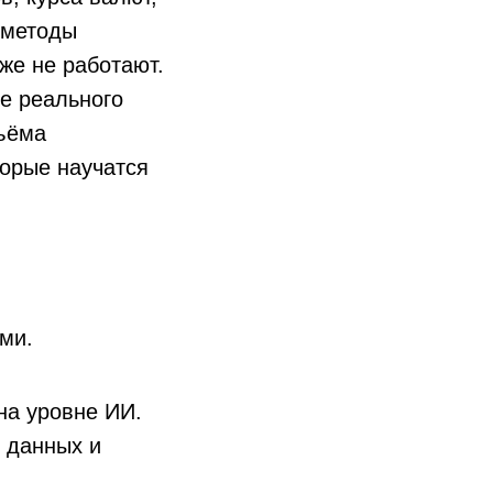
 методы
же не работают.
е реального
бъёма
торые научатся
ми.
на уровне ИИ.
х данных и