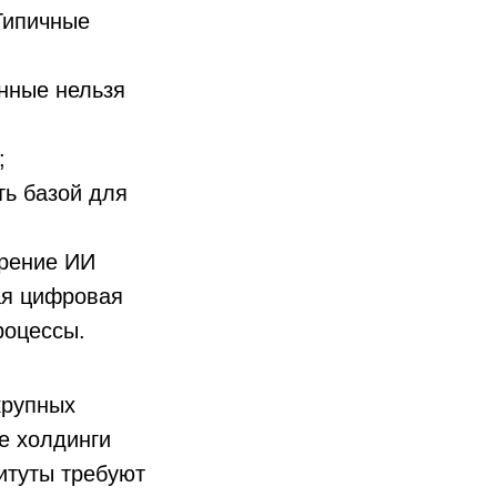
Типичные
нные нельзя
;
ть базой для
дрение ИИ
ая цифровая
роцессы.
крупных
е холдинги
итуты требуют