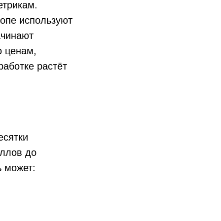
етрикам.
опе используют
ачинают
о ценам,
работке растёт
есятки
ллов до
 может: