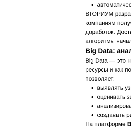
автоматичес
ВТОРИУМ разраб
компаниям полу
доработок. Дост
алгоритмы начал
Big Data: ан
Big Data — это н
ресурсы и как п
позволяет:
выявлять уз
оценивать з
анализирова
создавать р
На платформе