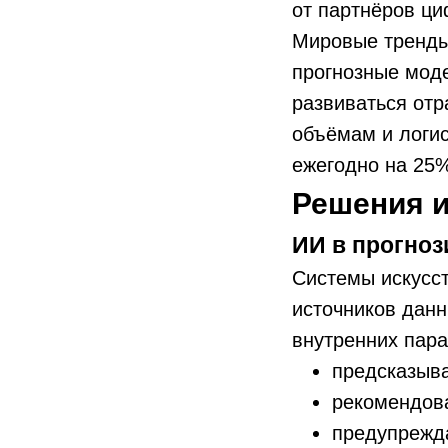
от партнёров ц
Мировые тренды
прогнозные моде
развиваться от
объёмам и логис
ежегодно на 25
Решения и
ИИ в прогноз
Системы искусст
источников дан
внутренних пара
предсказыва
рекомендова
предупрежда