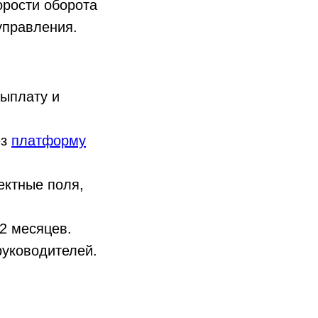
орости оборота
управления.
выплату и
ез
платформу
ектные поля,
2 месяцев.
руководителей.