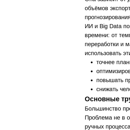
объёмов экспорт
прогнозирования
ИИ и Big Data п
времени: от тем
переработки и м
использовать эт
точнее план
оптимизиров
повышать п
снижать чел
Основные тр
Большинство пре
Проблема не в о
ручных процесса