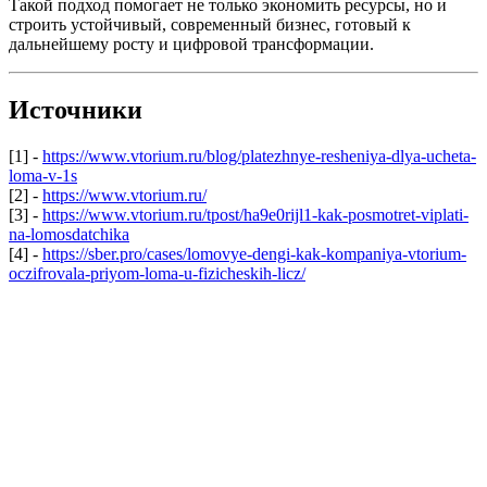
Такой подход помогает не только экономить ресурсы, но и
строить устойчивый, современный бизнес, готовый к
дальнейшему росту и цифровой трансформации.
Источники
[1] -
https://www.vtorium.ru/blog/platezhnye-resheniya-dlya-ucheta-
loma-v-1s
[2] -
https://www.vtorium.ru/
[3] -
https://www.vtorium.ru/tpost/ha9e0rijl1-kak-posmotret-viplati-
na-lomosdatchika
[4] -
https://sber.pro/cases/lomovye-dengi-kak-kompaniya-vtorium-
oczifrovala-priyom-loma-u-fizicheskih-licz/