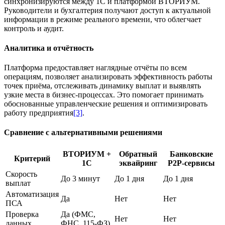
синхронизируются между 1С и платформой ВТОРИУМ.
Руководители и бухгалтерия получают доступ к актуальной
информации в режиме реального времени, что облегчает
контроль и аудит.
Аналитика и отчётность
Платформа предоставляет наглядные отчёты по всем
операциям, позволяет анализировать эффективность работы
точек приёма, отслеживать динамику выплат и выявлять
узкие места в бизнес-процессах. Это помогает принимать
обоснованные управленческие решения и оптимизировать
работу предприятия
[3]
.
Сравнение с альтернативными решениями
ВТОРИУМ +
Обратный
Банковские
Критерий
1С
эквайринг
P2P-сервисы
Скорость
До 3 минут
До 1 дня
До 1 дня
выплат
Автоматизация
Да
Нет
Нет
ПСА
Проверка
Да (ФМС,
Нет
Нет
данных
ФНС, 115-ФЗ)