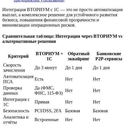
Интеграция ВТОРИУМ с 1С — это не просто автоматизация
выплат, а комплексное решение для устойчивого развития
бизнеса, повышения финансовой прозрачности и
минимизации операционных рисков.
Сравнительная таблица: Интеграция через ВТОРИУМ vs
альтернативные решения
ВТОРИУМ +
Обратный
Банковские
Критерий
1С
эквайринг
P2P-сервисы
Скорость
До 3 минут
До 1 дня
До 1 дня
зачисления
Автоматизация
Есть
Нет
Нет
ПСА
Проверка
Да (ФМС,
Нет
Нет
данных
ФНС, 115-ФЗ)
Интеграция с
Прямая
Нет
Нет
1С
Безопасность
PCI/DSS, 2FA
Базовая
Базовая
Аналитика и
Встроенные
Нет
Нет
отчёты