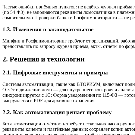
Частые ошибки приёмных пунктов: не ведётся журнал приёма л
(по 54-ФЗ); не заполняются реквизиты ломосдатчика в платёжн
сомнительную. Проверки банка и Росфинмониторинга — не ре
1.3. Изменения в законодательстве
Минфин и Росфинмониторинг требуют от организаций, работающ
предоставлять по запросу журнал приёма, акты, отчёты по фор
2. Решения и технологии
2.1. Цифровые инструменты и примеры
Системы автоматизации, такие как ВТОРИУМ, включают полный
Отчёт о движении лома — для внутреннего контроля и анализ
синхронизируется с 1С; Форма уведомления по 115-ФЗ — готов
выгружается в PDF для архивного хранения.
2.2. Как автоматизация решает проблему
Без автоматизации отчётность требует нескольких часов руч
реквизиты клиента и платёжные данные; сохраняет копии актов
принципу «одного клика»: сдал лом — отчёт сформировался —