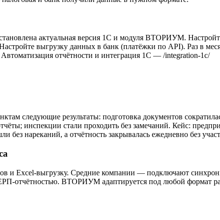
 установлена актуальная версия 1С и модуля ВТОРИУМ. Настройт
астройте выгрузку данных в банк (платёжки по API). Раз в ме
втоматизация отчётности и интеграция 1С — /integration-1c/
ам следующие результаты: подготовка документов сократилась
тчёты; инспекции стали проходить без замечаний. Кейс: предпр
 без нареканий, а отчётность закрывалась ежедневно без участ
са
в и Excel-выгрузку. Средние компании — подключают синхрон
 ЕРП-отчётностью. ВТОРИУМ адаптируется под любой формат ра