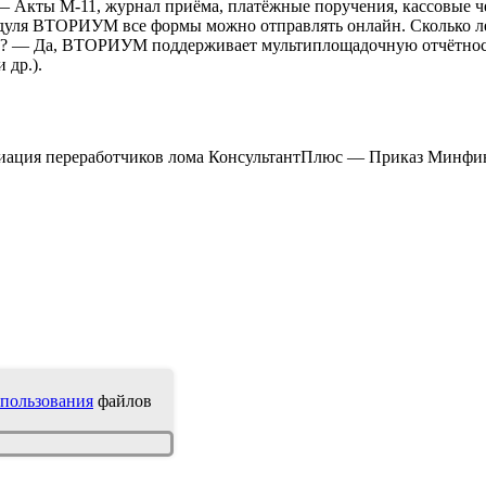
— Акты М-11, журнал приёма, платёжные поручения, кассовые ч
дуля ВТОРИУМ все формы можно отправлять онлайн. Сколько ле
 — Да, ВТОРИУМ поддерживает мультиплощадочную отчётность 
 др.).
иация переработчиков лома КонсультантПлюс — Приказ Минфин
пользования
файлов